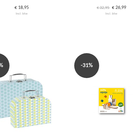
€ 18,95
€ 26,99
€ 32,95
Incl. btw
Incl. btw
7%
-31%