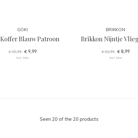
GOKI
BRIKKON
 Koffer Blauw Patroon
Brikkon Nijntje Vlie
€ 9,99
€ 8,99
€ 15,95
€ 12,95
Incl. btw
Incl. btw
Seen 20 of the 20 products