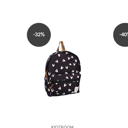
-32%
-4
KIDZROOM