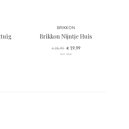
BRIKKON
gtuig
Brikkon Nijntje Huis
€ 19,99
€ 26,95
Incl. btw