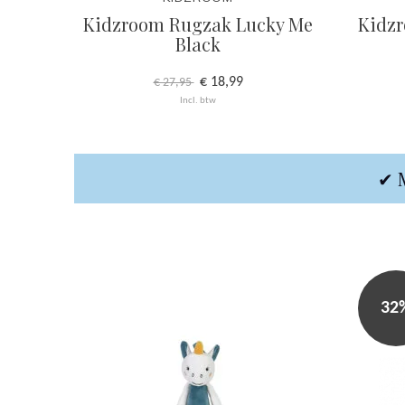
Kidzroom Rugzak Lucky Me
Kidz
Black
€ 18,99
€ 27,95
Incl. btw
✔ M
32