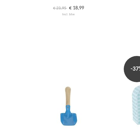
€ 18,99
€ 23,95
Incl. btw
-3