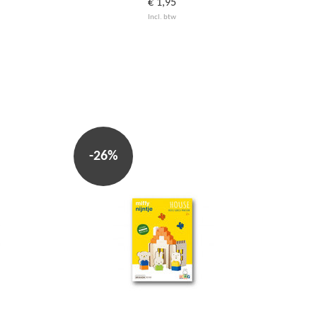
€ 1,95
Incl. btw
-26%