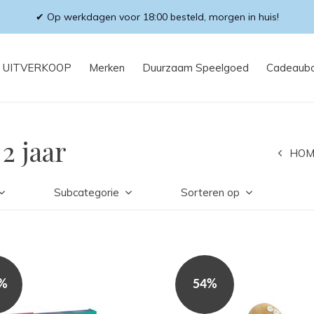
✔ Op werkdagen voor 18:00 besteld, morgen in huis!
UITVERKOOP
Merken
Duurzaam Speelgoed
Cadeaub
2 jaar
HOM
Subcategorie
Sorteren op
7%
54%