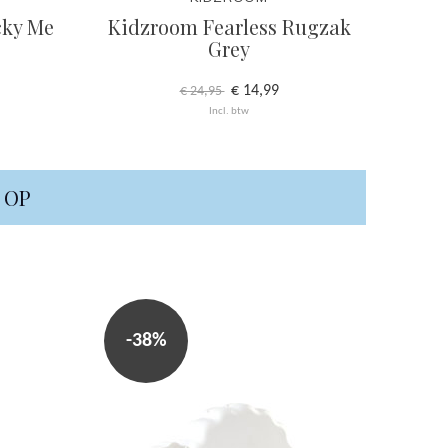
cky Me
Kidzroom Fearless Rugzak
Grey
€ 14,99
€ 24,95
Incl. btw
= OP
-38%