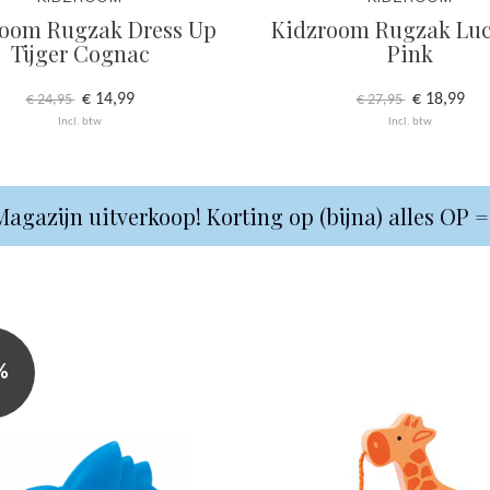
room Rugzak Dress Up
Kidzroom Rugzak Lu
Tijger Cognac
Pink
€ 14,99
€ 18,99
€ 24,95
€ 27,95
Incl. btw
Incl. btw
agazijn uitverkoop! Korting op (bijna) alles OP 
%