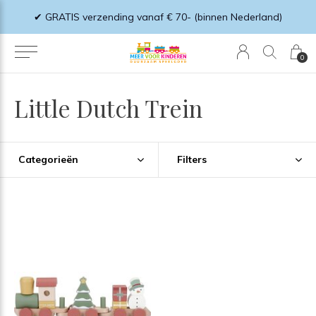
 de voorraad strekt*
✔ GRATIS verzending vanaf € 70- (binnen Nederland)
0
Little Dutch Trein
Categorieën
Filters