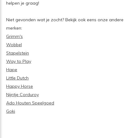
helpen je graag!
Niet gevonden wat je zocht? Bekijk ook eens onze andere
merken:
Grimm's
Wobbel
Stapelstein
Way to Play
Hape
Little Dutch
Happy Horse
Nijntje Corduroy
Ado Houten Speelgoed
Goki