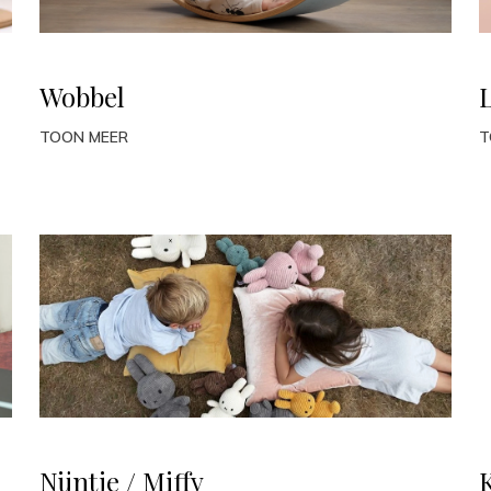
Wobbel
L
TOON MEER
T
Nijntje / Miffy