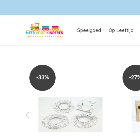
Speelgoed
Op Leeftijd
-33%
-27