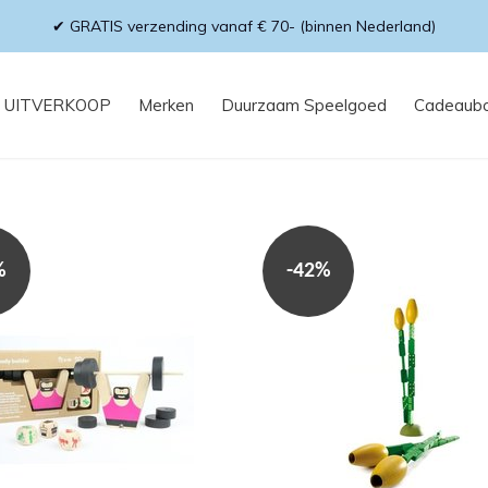
✔ GRATIS verzending vanaf € 70- (binnen Nederland)
UITVERKOOP
Merken
Duurzaam Speelgoed
Cadeaub
%
-42%