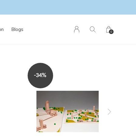
on
Blogs
0
-34%
-32