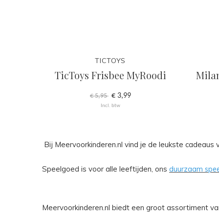
TICTOYS
e Wortel
TicToys Frisbee MyRoodi
Mila
)
€ 3,99
€ 5,95
Incl. btw
Bij Meervoorkinderen.nl vind je de leukste cadeau
Speelgoed is voor alle leeftijden, ons
duurzaam speelg
Meervoorkinderen.nl biedt een groot assortiment 