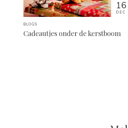
16
DEC
BLOGS
Cadeautjes onder de kerstboom
FOLLOW US
Check out
Instagram
VOLG ONS