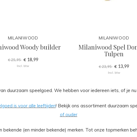
MILANIWOOD
MILANIWOOD
niwood Woody builder
Milaniwood Spel Do
Tulpen
€ 18,99
€ 25,95
€ 13,99
Incl. btw
€ 23,95
Incl. btw
s van duurzaam speelgoed. We hebben voor iedereen iets, of je 
oed is voor alle leeftijden
!
Bekijk ons assortiment duurzaam sp
of ouder
van bekende (en minder bekende) merken. Tot onze topmerken b