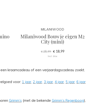
MILANIWOOD
mino
Milaniwood Bouw je eigen M2
Mila
City (mini)
(
€ 18,99
€ 28,99
Incl. btw
nu een kraamcadeau of een verjaardagscadeau zoekt.
eelgoed voor:
1 jaar
,
2 jaar
,
3 jaar
,
4 jaar
,
5 jaar
,
6 jaar
ehoren
Grimm’s
(met de bekende
Grimm’s Regenboog
),