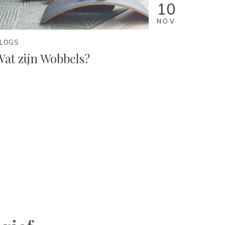
10
NOV
LOGS
Wat zijn Wobbels?