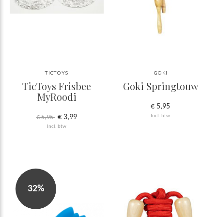
TICTOYS
GOKI
TicToys Frisbee
Goki Springtouw
MyRoodi
€ 5,95
€ 3,99
Incl. btw
€ 5,95
Incl. btw
32%