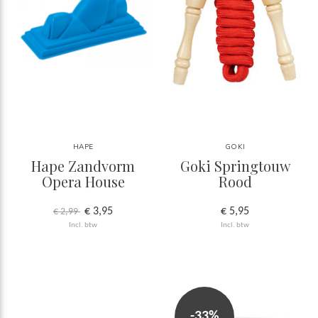
HAPE
GOKI
Hape Zandvorm
Goki Springtouw
Opera House
Rood
€ 3,95
€ 5,95
€ 2,99
Incl. btw
Incl. btw
-33%