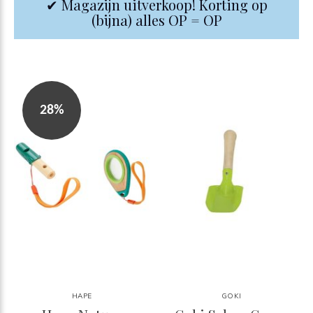
✔ Magazijn uitverkoop! Korting op
(bijna) alles OP = OP
28%
HAPE
GOKI