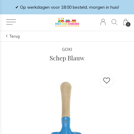
✔ Op werkdagen voor 18:00 besteld, morgen in huis!
0
Terug
GOKI
Schep Blauw