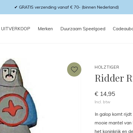
✔ Op werkdagen voor 18:00 besteld, morgen in huis!
UITVERKOOP
Merken
Duurzaam Speelgoed
Cadeaub
HOLZTIGER
Ridder R
€ 14,95
Incl. btw
In galop komt rijdt
mooie mantel van h
het koninkrijk en 