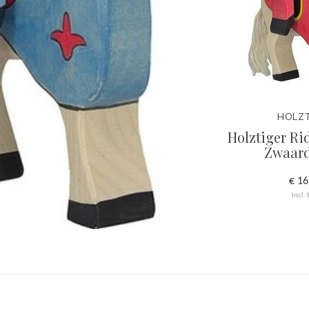
HOLZTIGER
HOLZT
 Blauwe
Holztiger Ridder met
Holztiger Ri
Zwaard Blauw
Zwaar
€ 12,95
€ 16
Incl. btw
Incl.