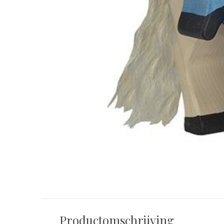
HOLZTIGER
HOLZTIGER
Holztiger Ridder Rode
Holztiger Ridder
Mantel
Mantel
€ 14,95
€ 13,95
Incl. btw
Incl. btw
Productomschrijving