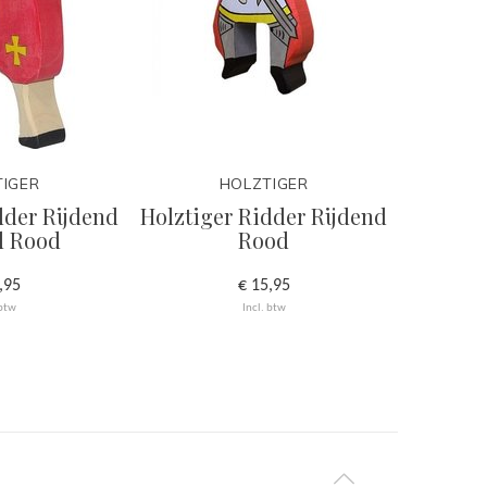
IGER
HOLZTIGER
dder Rijdend
Holztiger Ridder Rijdend
Holztig
d Rood
Rood
,95
€ 15,95
 btw
Incl. btw