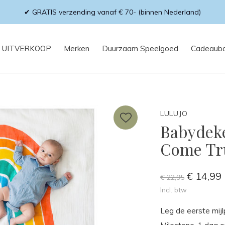
✔ GRATIS verzending vanaf € 70- (binnen Nederland)
UITVERKOOP
Merken
Duurzaam Speelgoed
Cadeaub
LULUJO
Babydek
Come Tr
€ 14,99
€ 22,95
Incl. btw
Leg de eerste mij