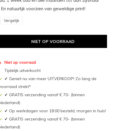
ud, 1 week oud en alle maanden tot aan zijn/haar
 En natuurlijk voorzien van geweldige print!
Vergelijk
NIET OP VOORRAAD
Niet op voorraad
Tijdelijk uitverkocht
✔ Geniet nu van meer UITVERKOOP! Zo lang de
voorraad strekt*
✔ GRATIS verzending vanaf € 70- (binnen
Nederland)
✔ Op werkdagen voor 18:00 besteld, morgen in huis!
✔ GRATIS verzending vanaf € 70- (binnen
Nederland)