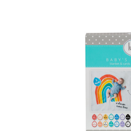
LULUJO
LULUJO
Lulujo Babydeken
Lulujo Gebreid De
Milestone Isn't she Lovely
€ 18,95
€ 23,95
Incl. btw
Incl. btw