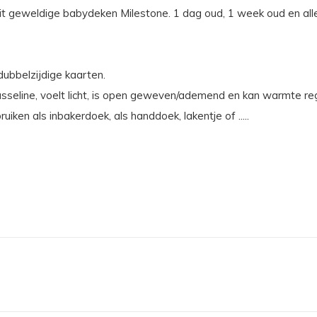
it geweldige babydeken Milestone. 1 dag oud, 1 week oud en all
ubbelzijdige kaarten.
eline, voelt licht, is open geweven/ademend en kan warmte reg
iken als inbakerdoek, als handdoek, lakentje of .....