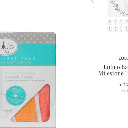
LULUJO
LUL
ken Wit
Lulujo Swaddle Bamboo
Lulujo B
Love 120x120
Milestone H
€ 19,95
€ 23
Incl. btw
Incl.