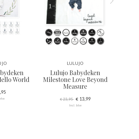
UJO
LULUJO
abydeken
Lulujo Babydeken
Lul
ello World
Milestone Love Beyond
Mileston
Measure
,95
€ 13,99
 btw
€ 23,95
Incl. btw