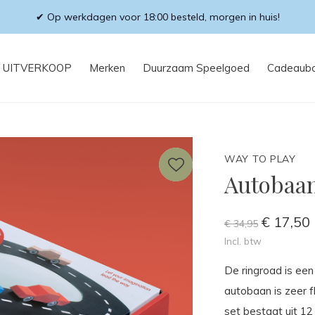
✔ Op werkdagen voor 18:00 besteld, morgen in huis!
UITVERKOOP
Merken
Duurzaam Speelgoed
Cadeaub
WAY TO PLAY
Autobaa
€ 17,50
€ 34,95
Incl. btw
De ringroad is ee
autobaan is zeer fl
set bestaat uit 12