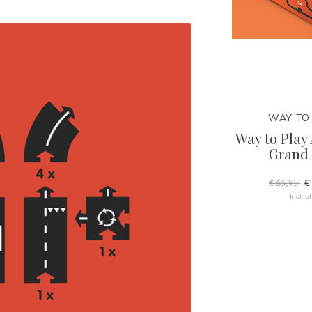
WAY TO
Way to Play
Grand 
€
€ 65,95
Incl. b